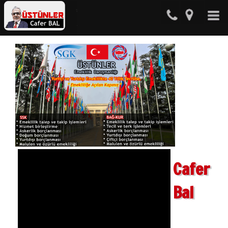
Cafer
Bal