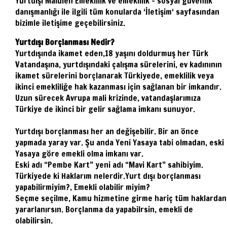
Yurtdışı Malülen Emeklilik ve emeklilik – sosyal güvenlik
danışmanlığı ile ilgili tüm konularda ‘İletişim‘ sayfasından
bizimle iletişime geçebilirsiniz.
Yurtdışı Borçlanması Nedir?
Yurtdışında ikamet eden,18 yaşını doldurmuş her Türk
Vatandaşına, yurtdışındaki çalışma sürelerini, ev kadınının
ikamet sürelerini borçlanarak Türkiyede, emeklilik veya
ikinci emekliliğe hak kazanması için sağlanan bir imkandır.
Uzun sürecek Avrupa mali krizinde, vatandaşlarımıza
Türkiye de ikinci bir gelir sağlama imkanı sunuyor.
Yurtdışı borçlanması her an değişebilir. Bir an önce
yapmada yaray var. Şu anda Yeni Yasaya tabi olmadan, eski
Yasaya göre emekli olma imkanı var.
Eski adı “Pembe Kart” yeni adı “Mavi Kart” sahibiyim.
Türkiyede ki Haklarım nelerdir.Yurt dışı borçlanması
yapabilirmiyim?, Emekli olabilir miyim?
Seçme seçilme, Kamu hizmetine girme hariç tüm haklardan
yararlanırsın. Borçlanma da yapabilrsin, emekli de
olabilirsin.