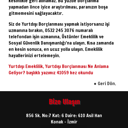
kesinlikle geri alınamaz. Bu yüzde borçlanma
yapmadan önce iyice araştırılması, paranızın boşa
gitmemesini sağlayacaktır.
Siz de Yurtdışı Borçlanması yapmak istiyorsanız işi
uzmanına bırakın, 0532 245 3076 numaralı
telefondan işin uzmanına, Üstünler Emeklilik ve
Sosyal Güvenlik Danışmanlığı’na ulaşın. Kısa zamanda
en kesin sonuca, en ucuz yolla ulaşın. Emeklilik
hayallerinizi ertelemeyin.
Yurtdışı Emeklilik, Yurtdışı Borçlanması Ne Anlama
Geliyor? başlıklı yazımız 41059 kez okundu
Geri Dön.
●
Bize Ulaşın
856 Sk. No:7 Kat: 6 Daire: 610 Asil Han
Konak - İzmir